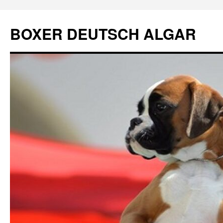
Přejít
k
BOXER DEUTSCH ALGAR
obsahu
webu