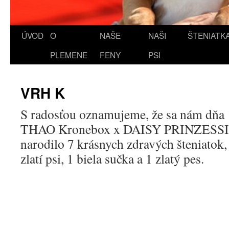
ÚVOD
O
NAŠE
NAŠI
ŠTENIATK
PLEMENE
FENY
PSI
VRH K
S radosťou oznamujeme, že sa nám dňa 
THAO Kronebox x DAISY PRINZESSIN
narodilo 7 krásnych zdravých šteniatok, 
zlatí psi, 1 biela sučka a 1 zlatý pes.