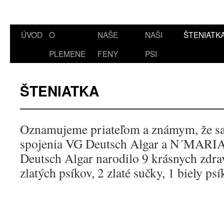
ÚVOD
O
NAŠE
NAŠI
ŠTENIATK
PLEMENE
FENY
PSI
ŠTENIATKA
Oznamujeme priateľom a známym, že sa
spojenia VG Deutsch Algar a N´MAR
Deutsch Algar narodilo 9 krásnych zdrav
zlatých psíkov, 2 zlaté sučky, 1 biely psí