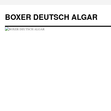
Přejít
k
BOXER DEUTSCH ALGAR
obsahu
webu