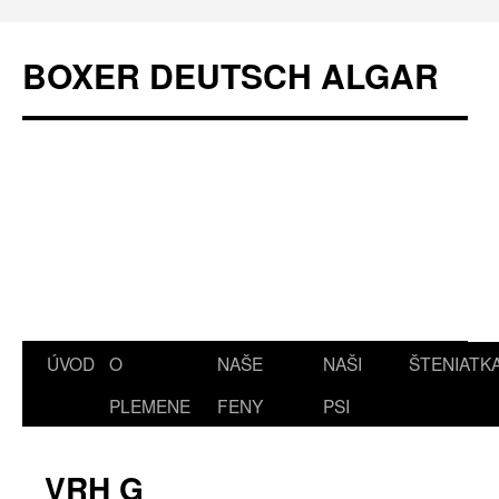
Přejít
k
BOXER DEUTSCH ALGAR
obsahu
webu
ÚVOD
O
NAŠE
NAŠI
ŠTENIATK
PLEMENE
FENY
PSI
VRH G